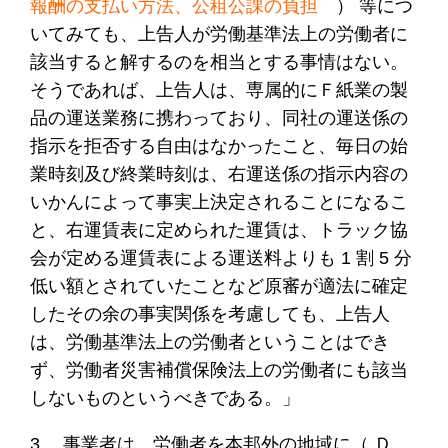
報酬の支払い方法、公租公課の負担
） 等につ
いてみても、上告人が労働基準法上の労働者に
該当すると解するのを相当とする事情はない。
そうであれば、上告人は、専属的にＦ紙業の製
品の運送業務に携わっており、同社の運送係の
指示を拒否する自由はなかったこと、毎日の始
業時刻及び終業時刻は、右運送係の指示内容の
いかんによって事実上決定されることになるこ
と、右運賃表に定められた運賃は、トラック協
会が定める運賃表による運送料よりも 1 割 5 分
低い額とされていたことなど原審が適法に確定
したその余の事実関係を考慮しても、上告人
は、労働基準法上の労働者ということはでき
ず、労働者災害補償保険法上の労働者にも該当
しないものというべきである。」
3. 事業者は、労働者を本邦外の地域に（ Ｄ