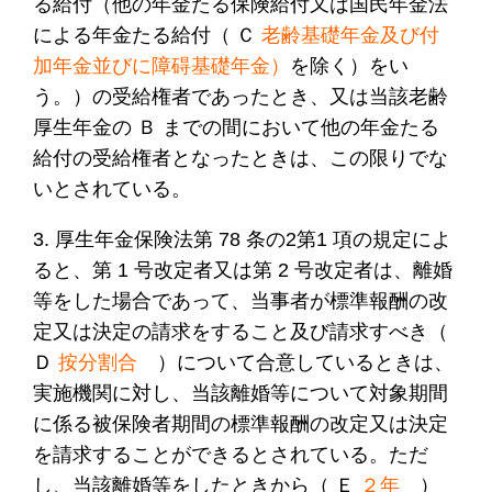
る給付（他の年金たる保険給付又は国民年金法
による年金たる給付（ Ｃ
老齢基礎年金及び付
加年金並びに障碍基礎年金）
を除く）をい
う。）の受給権者であったとき、又は当該老齢
厚生年金の Ｂ までの間において他の年金たる
給付の受給権者となったときは、この限りでな
いとされている。
3. 厚生年金保険法第 78 条の2第1 項の規定によ
ると、第 1 号改定者又は第 2 号改定者は、離婚
等をした場合であって、当事者が標準報酬の改
定又は決定の請求をすること及び請求すべき（
Ｄ
按分割合
）について合意しているときは、
実施機関に対し、当該離婚等について対象期間
に係る被保険者期間の標準報酬の改定又は決定
を請求することができるとされている。ただ
し、当該離婚等をしたときから（ Ｅ
２年
）