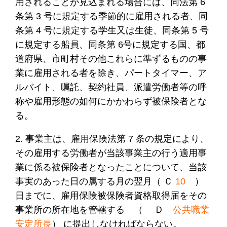
用されることが見込まれる場合には、同法第 6
条第 3 号に規定する季節的に雇用される者、同
条第 4 号に規定する学生又は生徒、同条第 5 号
に規定する船員、同条第 6号に規定する国、都
道府県、市町村その他これらに準ずるものの事
業に雇用される者を除き、パートタイマー、ア
ルバイト、嘱託、契約社員、派遣労働者等の呼
称や雇用形態の如何にかかわらず被保険者とな
る。
2. 事業主は、雇用保険法第 7 条の規定により、
その雇用する労働者が当該事業主の行う適用事
業に係る被保険者となったことについて、当該
事実のあった日の属する月の翌月（ Ｃ
10
）
日までに、雇用保険被保険者資格取得届をその
事業所の所在地を管轄する （ Ｄ
公共職業
安定所長
） に提出しなければならない。