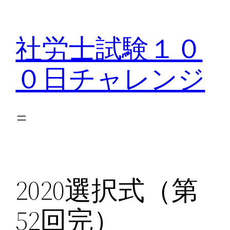
内
容
社労士試験１０
を
ス
０日チャレンジ
キ
ッ
プ
2020選択式（第
52回完）