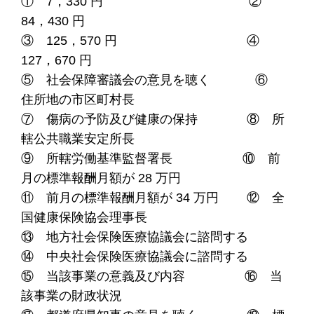
① 7，330 円 ②
84，430 円
③ 125，570 円 ④
127，670 円
⑤ 社会保障審議会の意見を聴く ⑥
住所地の市区町村長
⑦ 傷病の予防及び健康の保持 ⑧ 所
轄公共職業安定所長
⑨ 所轄労働基準監督署長 ⑩ 前
月の標準報酬月額が 28 万円
⑪ 前月の標準報酬月額が 34 万円 ⑫ 全
国健康保険協会理事長
⑬ 地方社会保険医療協議会に諮問する
⑭ 中央社会保険医療協議会に諮問する
⑮ 当該事業の意義及び内容 ⑯ 当
該事業の財政状況