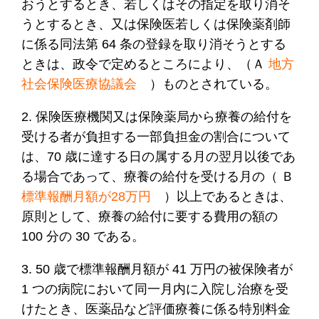
おうとするとき、若しくはその指定を取り消そ
うとするとき、又は保険医若しくは保険薬剤師
に係る同法第 64 条の登録を取り消そうとする
ときは、政令で定めるところにより、（Ａ
地方
社会保険医療協議会
）ものとされている。
2. 保険医療機関又は保険薬局から療養の給付を
受ける者が負担する一部負担金の割合について
は、70 歳に達する日の属する月の翌月以後であ
る場合であって、療養の給付を受ける月の（ Ｂ
標準報酬月額が28万円
）
以上であるときは、
原則として、療養の給付に要する費用の額の
100 分の 30 である。
3. 50 歳で標準報酬月額が 41 万円の被保険者が
1 つの病院において同一月内に入院し治療を受
けたとき、医薬品など評価療養に係る特別料金