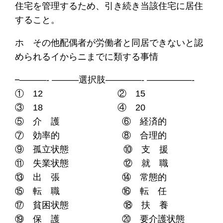
住宅を管理するため、引き続き当該住宅に居住
すること。
ホ その他配偶者が労働者と同居できないと認
められるイからニまでに類する事情
–
———- ———選択肢————- —————-
① 12 ② 15
③ 18 ④ 20
⑤ 介 護 ⑥ 経済的
⑦ 効率的 ⑧ 合理的
⑨ 孤立状態 ⑩ 支 援
⑪ 失業状態 ⑫ 就 職
⑬ 出 張 ⑭ 常態的
⑮ 転 職 ⑯ 転 任
⑰ 貧困状態 ⑱ 扶 養
⑲ 保 護 ⑳ 要介護状態