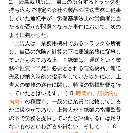
2. 最高裁判所は、自己の所有するトラックを
持ち込んで特定の会社の製品の運送業務に従事
していた運転手が、労働基準法上の労働者に当
たるか否かが問題となった事件において、次の
ように判示した。
「上告人は、業務用機材であるトラックを所有
し、自己の危険と計算の下に運送業務に従事し
ていたものである上、Ｆ紙業は、運送という業
務の性質上当然に必要とされる運送物品、運送
先及び納入時刻の指示をしていた以外には、上
告人の業務の遂行に関し、特段の指揮監督を行
っていたとはいえず、（ Ｂ
時間的、場所的な
拘束
）の程度も、一般の従業員と比較してはる
かに緩やかであり、上告人がＦ紙業の指揮監督
の下で労務を提供していたと評価するには足り
ないものといわざるを得ない。そして、（ Ｃ