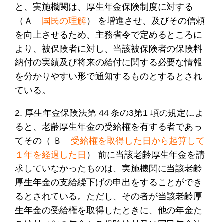
と、実施機関は、厚生年金保険制度に対する
（Ａ
国
民の理
解
） を増進させ、及びその信頼
を向上させるため、主務省令で定めるところに
より、被保険者に対し、当該被保険者の保険料
納付の実績及び将来の給付に関する必要な情報
を分かりやすい形で通知するものとするとされ
ている。
2. 厚生年金保険法第 44 条の3第1 項の規定によ
ると、老齢厚生年金の受給権を有する者であっ
てその（ Ｂ
受給権を取得した日から起算して
１年を経過した日
） 前に当該老齢厚生年金を請
求していなかったものは、実施機関に当該老齢
厚生年金の支給繰下げの申出をすることができ
るとされている。ただし、その者が当該老齢厚
生年金の受給権を取得したときに、他の年金た